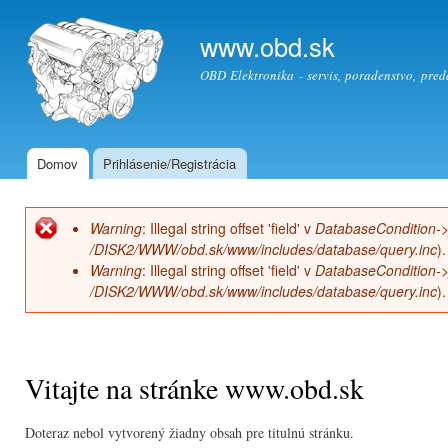
Sko
na
www.obd.sk
hla
OBD Elektronika - servis, poradenstvo, pre
obs
Domov
Prihlásenie/Registrácia
Hlavné menu
Warning
: Illegal string offset 'field' v
DatabaseCondition->
Chybová správa
/DISK2/WWW/obd.sk/www/includes/database/query.inc
).
Warning
: Illegal string offset 'field' v
DatabaseCondition->
/DISK2/WWW/obd.sk/www/includes/database/query.inc
).
Vitajte na stránke www.obd.sk
Doteraz nebol vytvorený žiadny obsah pre titulnú stránku.